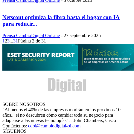
Prensa CambioDigital OnLine
-
3 octubre 2025
Netscout optimiza la fibra hasta el hogar con IA
para reducir...
Prensa CambioDigital OnLine
-
27 septiembre 2025
1
2
3
...
31
Página 2 de 31
SOBRE NOSOTROS
"Al menos el 40% de las empresas morirán en los próximos 10
años... si no descubren cómo cambiar toda su negocio para
adaptarse a las nuevas tecnologías". - John Chambers, Cisco
Contáctenos:
cdol@cambiodigital-ol.com
SÍGUENOS