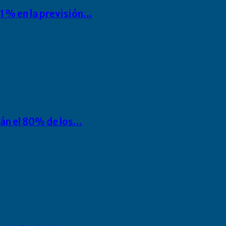
1 % en la previsión…
rán el 80% de los…