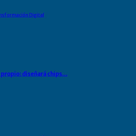
nsformación Digital
io propio: diseñará chips…