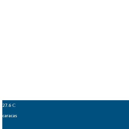
27.6
C
caracas