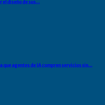
r el diseño de sus…
ra que agentes de IA compren servicios sin…