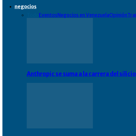
negocios
Todo
Eventos
Negocios en Venezuela
Opinión
Tra
Anthropic se suma a la carrera del silic