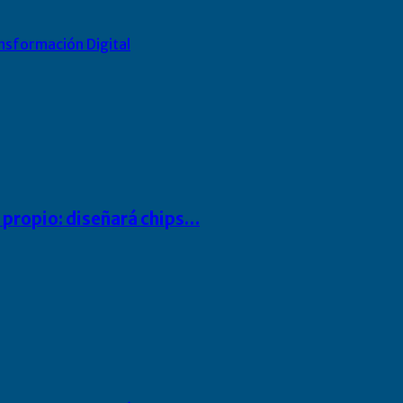
nsformación Digital
io propio: diseñará chips…