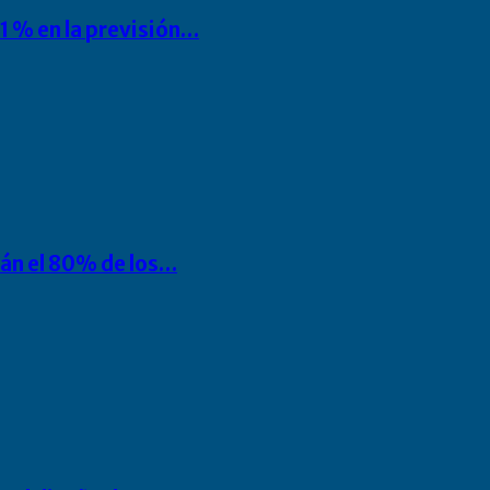
1 % en la previsión…
rán el 80% de los…