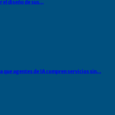
r el diseño de sus…
ra que agentes de IA compren servicios sin…