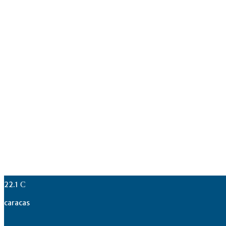
22.1
C
caracas