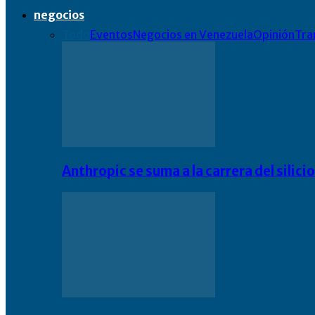
negocios
Todo
Eventos
Negocios en Venezuela
Opinión
Tra
Anthropic se suma a la carrera del silic