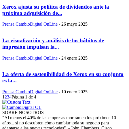
Xerox ajusta su política de dividendos ante la
próxima adquisición de...
Prensa CambioDigital OnLine
-
26 mayo 2025
La visualización y análisis de los hábitos de
impresión impulsan la...
Prensa CambioDigital OnLine
-
24 enero 2025
La oferta de sostenibilidad de Xerox en su conjunto
es la...
Prensa CambioDigital OnLine
-
10 enero 2025
1
2
3
4
Página 1 de 4
SOBRE NOSOTROS
"Al menos el 40% de las empresas morirán en los próximos 10
años... si no descubren cómo cambiar toda su negocio para
adaptarse a las nuevas tecnologías". - John Chambers, Cisco