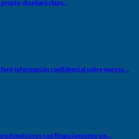
io propio: diseñará chips…
sferir información confidencial sobre nuevos…
ectrodomésticos con financiamiento sin…