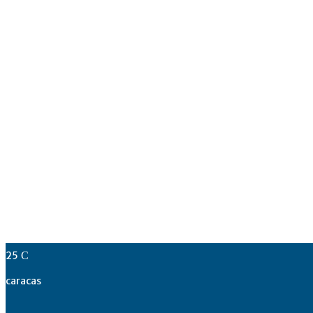
25
C
caracas