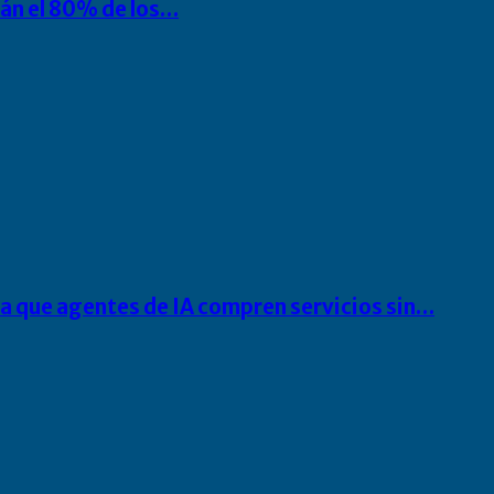
rán el 80% de los…
ra que agentes de IA compren servicios sin…