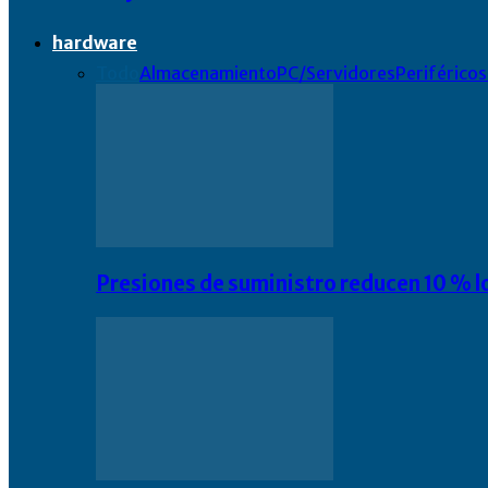
hardware
Todo
Almacenamiento
PC/Servidores
Periféricos
Presiones de suministro reducen 10 % l