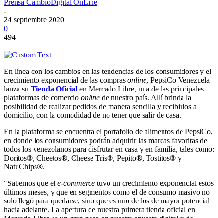
Prensa CambioDigital OnLine
-
24 septiembre 2020
0
494
En línea con los cambios en las tendencias de los consumidores y el
crecimiento exponencial de las compras
online
, PepsiCo Venezuela
lanza su
Tienda Oficial
en Mercado Libre, una de las principales
plataformas de comercio
online
de nuestro país. Allí brinda la
posibilidad de realizar pedidos de manera sencilla y recibirlos a
domicilio, con la comodidad de no tener que salir de casa.
En la plataforma se encuentra el portafolio de alimentos de PepsiCo,
en donde los consumidores podrán adquirir las marcas favoritas de
todos los venezolanos para disfrutar en casa y en familia, tales como:
Doritos
®
, Cheetos
®
, Cheese Tris
®
, Pepito
®
, Tostitos
®
y
NatuChips
®
.
“Sabemos que el
e-commerce
tuvo un crecimiento exponencial estos
últimos meses, y que en segmentos como el de consumo masivo no
solo llegó para quedarse, sino que es uno de los de mayor potencial
hacia adelante. La apertura de nuestra primera tienda oficial en