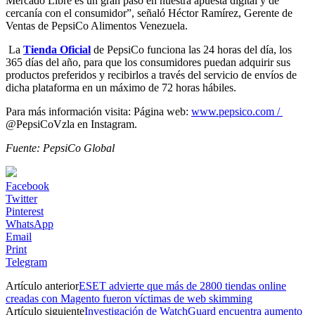
Mercado Libre es un gran paso en nuestra apuesta digital y de
cercanía con el consumidor”, señaló Héctor Ramírez, Gerente de
Ventas de PepsiCo Alimentos Venezuela.
La
Tienda Oficial
de PepsiCo funciona las 24 horas del día, los
365 días del año, para que los consumidores puedan adquirir sus
productos preferidos y recibirlos a través del servicio de envíos de
dicha plataforma en un máximo de 72 horas hábiles.
Para más información visita: Página web:
www.pepsico.com /
@PepsiCoVzla en Instagram.
Fuente: PepsiCo Global
Facebook
Twitter
Pinterest
WhatsApp
Email
Print
Telegram
Artículo anterior
ESET advierte que más de 2800 tiendas online
creadas con Magento fueron víctimas de web skimming
Artículo siguiente
Investigación de WatchGuard encuentra aumento