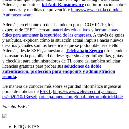
Además, comparte el
kit Anti-Ransomware
con información sobre
la amenaza y medidas de prevención:
https://www.eset-la.com/kit-
Antiransomware
Además, en el contexto de aislamiento por el COVID-19, los
expertos de ESET acercan
materiales educativos y herramientas
útiles para aumentar la seguridad de las empresas
. A través de guías
y artículos, explican cómo la situación actual impulsa hacia nuevos
desafíos y cuáles son los beneficios que se podrá obtener de ello.
Además, desde ESET, apuestan al
Teletrabajo Seguro
ofreciendo a
los usuarios la posibilidad de
descargar sin cargo infografías, guías
y checklist para administradores de TI, como así también solicitar
licencias gratuitas para probar sus
soluciones de doble
autenticación, protección para endpoints y administración
remota
.
De manera de conocer más sobre seguridad informática ingrese al
portal de noticias de
ESET
:
https://www.welivesecurity.com/la-
es/2020/10/13/eset-participa-operacion-global-interrumpir-trickbot/
Fuente: ESET
ETIQUETAS