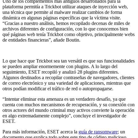
Uno de los complementos más antiguos desarrollados para la
plataforma permitía a Trickbot utilizar ataques de inyección web,
una técnica que permite al malware realizar cambios de forma
dinámica en algunas páginas específicas que la víctima visite.
“Gracias a nuestro análisis, hemos recopilado decenas de miles de
archivos diferentes de configuración, con lo que conocemos bien
qué páginas web tenía Trickbot como objetivo, principalmente webs
de entidades financieras”, añade Boutin.
Lo que hace que Trickbot sea tan versátil es que sus funcionalidades
se pueden ampliar enormemente con plugins. A lo largo del
seguimiento, ESET recopiló y analizó 28 plugins diferentes.
Algunos destinados a recopilar contraseñas de navegadores, clientes
de correo electrónico y una variedad de aplicaciones, mientras que
otros podían modificar el tráfico de red o autopropagarse.
“Intentar eliminar esta amenaza es un verdadero desafío, ya que
cuenta con muchos mecanismos de recuperación, y su conexión con
otros actores del mundo criminal muy activos convierte la operación
en algo extremadamente complejo”, concluye el investigador de
ESET.
Para más información, ESET acerca la
guía de ransomware
; un
documento que explica todo sobre este tipo de código malicioso.