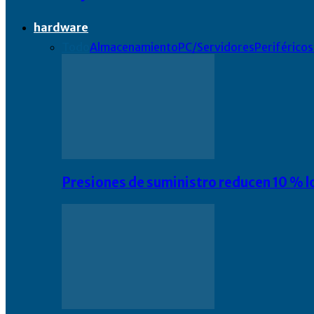
hardware
Todo
Almacenamiento
PC/Servidores
Periféricos
Presiones de suministro reducen 10 % l