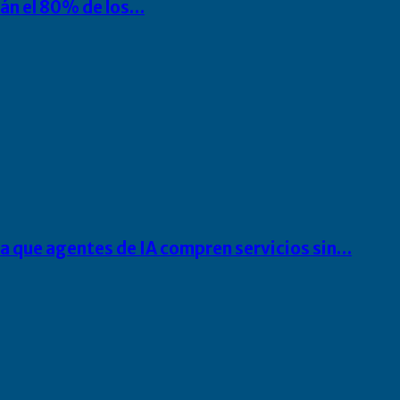
rán el 80% de los…
ra que agentes de IA compren servicios sin…