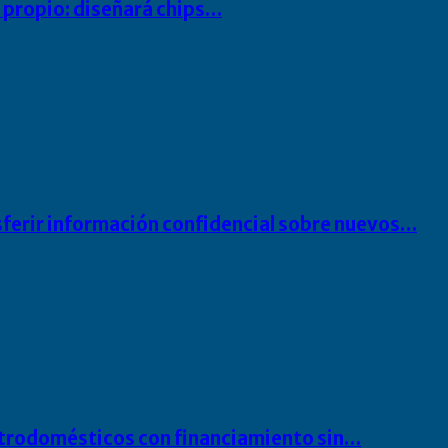
io propio: diseñará chips…
sferir información confidencial sobre nuevos…
ectrodomésticos con financiamiento sin…