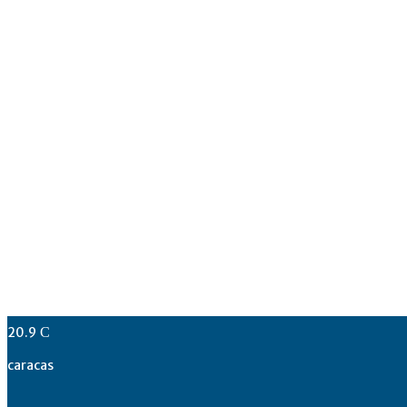
20.9
C
caracas