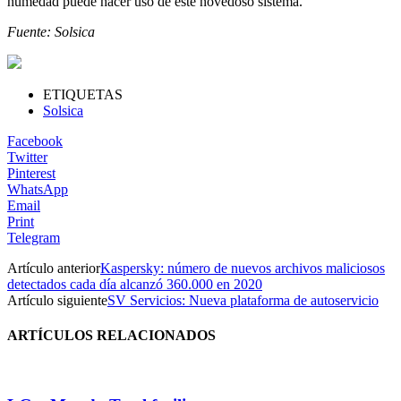
humedad puede hacer uso de este novedoso sistema.
Fuente: Solsica
ETIQUETAS
Solsica
Facebook
Twitter
Pinterest
WhatsApp
Email
Print
Telegram
Artículo anterior
Kaspersky: número de nuevos archivos maliciosos
detectados cada día alcanzó 360.000 en 2020
Artículo siguiente
SV Servicios: Nueva plataforma de autoservicio
ARTÍCULOS RELACIONADOS