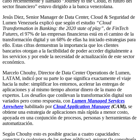
cabo recientemente y llamado “Journey to the Cloud, el futuro del
sector financiero” estuvo dirigido a la banca venezolana.
Jesús Diez, Senior Manager de Data Center, Cloud & Seguridad de
Lumen Venezuela explicó que según el estudio
“Cloud
Transformation in Banking: the 2020 state of play”
, de
FinTech
Futures
, el 97% de las empresas financieras está en el camino de la
transformación digital y un 68% de ellas ha iniciado estrategias para
ello. Estas cifras demuestran la importancia que los clientes
bancarios otorgan a la factibilidad de poder acceder digitalmente a
los servicios y por ende la necesidad de actualización de este sector
económico.
Marcelo Chouhy, Director de Data Center Operations de Lumen,
LATAM, indicó por su parte lo que significa exactamente el viaje
hacia la nube: simplificar los entornos, acelerar las entregas de
aplicaciones y al mismo tiempo ahorrar dinero de la mano de
expertos. Los desafíos que conllevan la transformación digital son
variados pero como respuesta, con
Lumen Managed Services
Anywhere
habilitado por
Cloud Application Manager
(CAM),
se
obtiene una estrategia de aplicaciones más rápida a menor costo,
apoyada en una conjunción de procesos, personas y herramientas de
automatización.
Según Chouhy esto es posible gracias a cuatro capacidades:
conectar
(a cualquiera de las nubes públicas),
migrar
(la consultoría