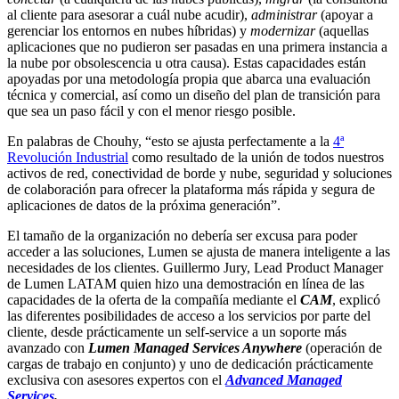
al cliente para asesorar a cuál nube acudir),
administrar
(apoyar a
gerenciar los entornos en nubes híbridas) y
modernizar
(aquellas
aplicaciones que no pudieron ser pasadas en una primera instancia a
la nube por obsolescencia u otra causa). Estas capacidades están
apoyadas por una metodología propia que abarca una evaluación
técnica y comercial, así como un diseño del plan de transición para
que sea un paso fácil y con el menor riesgo posible.
En palabras de Chouhy, “esto se ajusta perfectamente a la
4ª
Revolución Industrial
como resultado de la unión de todos nuestros
activos de red, conectividad de borde y nube, seguridad y soluciones
de colaboración para ofrecer la plataforma más rápida y segura de
aplicaciones de datos de la próxima generación”.
El tamaño de la organización no debería ser excusa para poder
acceder a las soluciones, Lumen se ajusta de manera inteligente a las
necesidades de los clientes. Guillermo Jury, Lead Product Manager
de Lumen LATAM quien hizo una demostración en línea de las
capacidades de la oferta de la compañía mediante el
CAM
, explicó
las diferentes posibilidades de acceso a los servicios por parte del
cliente, desde prácticamente un self-service a un soporte más
avanzado con
Lumen Managed Services Anywhere
(operación de
cargas de trabajo en conjunto) y uno de dedicación prácticamente
exclusiva con asesores expertos con el
Advanced Managed
Services
.