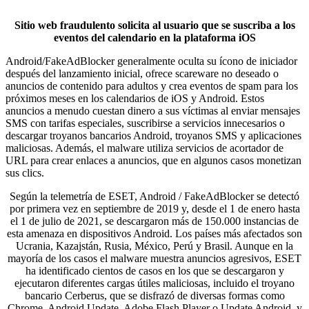
Sitio web fraudulento solicita al usuario que se suscriba a los
eventos del calendario en la plataforma iOS
Android/FakeAdBlocker generalmente oculta su ícono de iniciador
después del lanzamiento inicial, ofrece scareware no deseado o
anuncios de contenido para adultos y crea eventos de spam para los
próximos meses en los calendarios de iOS y Android. Estos
anuncios a menudo cuestan dinero a sus víctimas al enviar mensajes
SMS con tarifas especiales, suscribirse a servicios innecesarios o
descargar troyanos bancarios Android, troyanos SMS y aplicaciones
maliciosas. Además, el malware utiliza servicios de acortador de
URL para crear enlaces a anuncios, que en algunos casos monetizan
sus clics.
Según la telemetría de ESET, Android / FakeAdBlocker se detectó
por primera vez en septiembre de 2019 y, desde el 1 de enero hasta
el 1 de julio de 2021, se descargaron más de 150.000 instancias de
esta amenaza en dispositivos Android. Los países más afectados son
Ucrania, Kazajstán, Rusia, México, Perú y Brasil. Aunque en la
mayoría de los casos el malware muestra anuncios agresivos, ESET
ha identificado cientos de casos en los que se descargaron y
ejecutaron diferentes cargas útiles maliciosas, incluido el troyano
bancario Cerberus, que se disfrazó de diversas formas como
Chrome, Android Update, Adobe Flash Player o Update Android. y