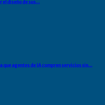
r el diseño de sus…
ra que agentes de IA compren servicios sin…