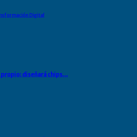
nsformación Digital
io propio: diseñará chips…