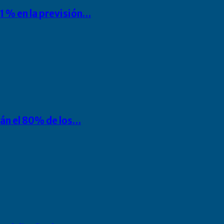
1 % en la previsión…
rán el 80% de los…