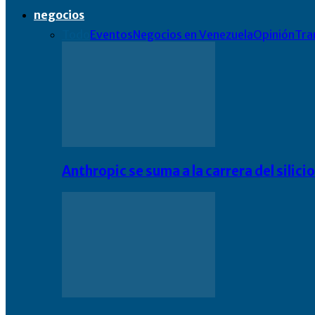
negocios
Todo
Eventos
Negocios en Venezuela
Opinión
Tra
Anthropic se suma a la carrera del silic