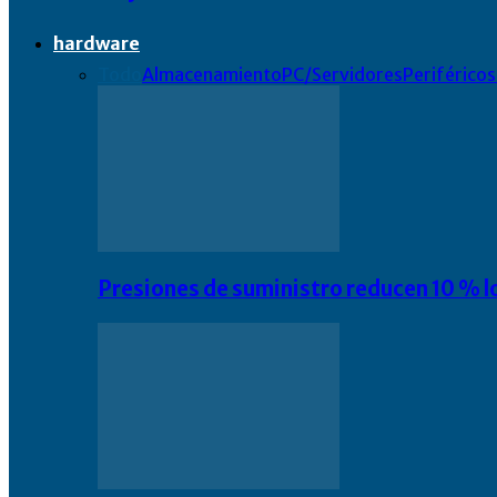
hardware
Todo
Almacenamiento
PC/Servidores
Periféricos
Presiones de suministro reducen 10 % l