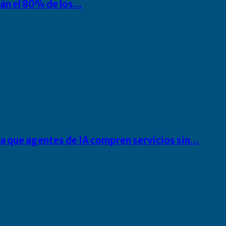
rán el 80% de los…
ra que agentes de IA compren servicios sin…