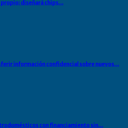
io propio: diseñará chips…
sferir información confidencial sobre nuevos…
ectrodomésticos con financiamiento sin…