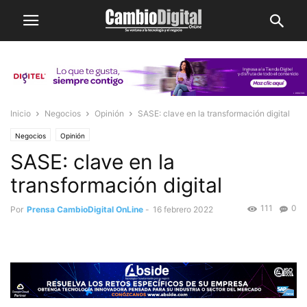
Inicio
Negocios
Opinión
SASE: clave en la transformación digital
Negocios
Opinión
SASE: clave en la
transformación digital
111
0
Por
Prensa CambioDigital OnLine
-
16 febrero 2022