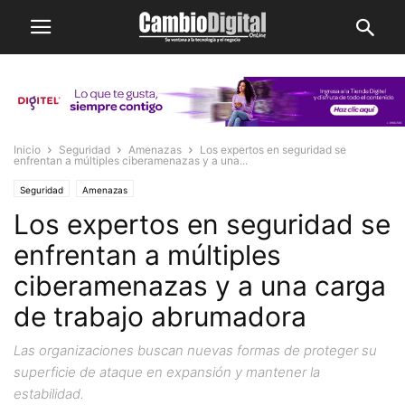
Inicio
Seguridad
Amenazas
Los expertos en seguridad se
enfrentan a múltiples ciberamenazas y a una...
Seguridad
Amenazas
Los expertos en seguridad se
enfrentan a múltiples
ciberamenazas y a una carga
de trabajo abrumadora
Las organizaciones buscan nuevas formas de proteger su
superficie de ataque en expansión y mantener la
estabilidad.