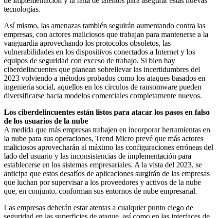
de implementación y la falta de talentos para asegurar estas nuevas
tecnologías.
Así mismo, las amenazas también seguirán aumentando contra las
empresas, con actores maliciosos que trabajan para mantenerse a la
vanguardia aprovechando los protocolos obsoletos, las
vulnerabilidades en los dispositivos conectados a Internet y los
equipos de seguridad con exceso de trabajo. Si bien hay
ciberdelincuentes que planean sobrellevar las incertidumbres del
2023 volviendo a métodos probados como los ataques basados en
ingeniería social, aquellos en los círculos de ransomware pueden
diversificarse hacia modelos comerciales completamente nuevos.
Los ciberdelincuentes están listos para atacar los pasos en falso
de los usuarios de la nube
A medida que más empresas trabajen en incorporar herramientas en
la nube para sus operaciones, Trend Micro prevé que más actores
maliciosos aprovecharán al máximo las configuraciones erróneas del
lado del usuario y las inconsistencias de implementación para
establecerse en los sistemas empresariales. A la vista del 2023, se
anticipa que estos desafíos de aplicaciones surgirán de las empresas
que luchan por supervisar a los proveedores y activos de la nube
que, en conjunto, conforman sus entornos de nube empresarial.
Las empresas deberán estar atentas a cualquier punto ciego de
seguridad en las superficies de ataque, así como en las interfaces de