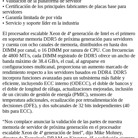
• Validación de la plataforma de servidor
• Certificación de los principales fabricantes de placas base para
servidores
• Garantía limitada de por vida
• Servicio y soporte líder en la industria
El procesador escalable Xeon de 4ª generación de Intel es el primero
en soportar memoria DDR5 de próxima generación para servidores
y cuenta con ocho canales de memoria, distribuidos en hasta dos
DIMM por canal, o 16 DIMM por ranura de CPU. Con frecuencias
de 4800 MT/s, cada DIMM registrado de DDR5 ofrece un ancho de
banda máximo de 38.4 GB/s, el cual, al agruparse en
configuraciones multicanal, proporciona un aumento marcado de
rendimiento respecto a los servidores basados en DDR4. DDR5
incorpora funciones avanzadas para un subsistema más fiable y
eficiente, incluyendo ECC interno (ODECC), el doble de bancos y
el doble de longitud de ráfaga, actualizaciones mejoradas, inclusión
de un circuito de gestión de energía (PMIC), sensores de
temperatura adicionales, ecualización por retroalimentación de
decisiones (DFE), y dos subcanales de 32 bits independientes (40
bits para ECC).
“Nos complace anunciar la validación de las partes de nuestra
memoria de servidor de próxima generación en el procesador
escalable Xeon de 4ª generación de Intel”, dijo Mike Mohney,