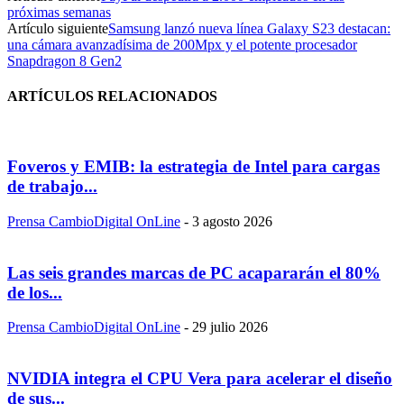
próximas semanas
Artículo siguiente
Samsung lanzó nueva línea Galaxy S23 destacan:
una cámara avanzadísima de 200Mpx y el potente procesador
Snapdragon 8 Gen2
ARTÍCULOS RELACIONADOS
Foveros y EMIB: la estrategia de Intel para cargas
de trabajo...
Prensa CambioDigital OnLine
-
3 agosto 2026
Las seis grandes marcas de PC acapararán el 80%
de los...
Prensa CambioDigital OnLine
-
29 julio 2026
NVIDIA integra el CPU Vera para acelerar el diseño
de sus...