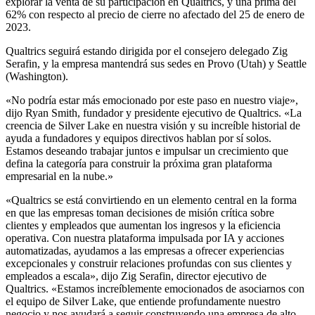
explorar la venta de su participación en Qualtrics, y una prima del
62% con respecto al precio de cierre no afectado del 25 de enero de
2023.
Qualtrics seguirá estando dirigida por el consejero delegado Zig
Serafin, y la empresa mantendrá sus sedes en Provo (Utah) y Seattle
(Washington).
«No podría estar más emocionado por este paso en nuestro viaje»,
dijo Ryan Smith, fundador y presidente ejecutivo de Qualtrics. «La
creencia de Silver Lake en nuestra visión y su increíble historial de
ayuda a fundadores y equipos directivos hablan por sí solos.
Estamos deseando trabajar juntos e impulsar un crecimiento que
defina la categoría para construir la próxima gran plataforma
empresarial en la nube.»
«Qualtrics se está convirtiendo en un elemento central en la forma
en que las empresas toman decisiones de misión crítica sobre
clientes y empleados que aumentan los ingresos y la eficiencia
operativa. Con nuestra plataforma impulsada por IA y acciones
automatizadas, ayudamos a las empresas a ofrecer experiencias
excepcionales y construir relaciones profundas con sus clientes y
empleados a escala», dijo Zig Serafin, director ejecutivo de
Qualtrics. «Estamos increíblemente emocionados de asociarnos con
el equipo de Silver Lake, que entiende profundamente nuestro
negocio y nos ayudará a seguir construyendo una empresa de alto