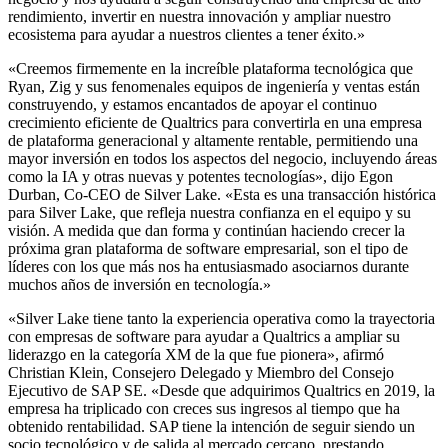
rendimiento, invertir en nuestra innovación y ampliar nuestro
ecosistema para ayudar a nuestros clientes a tener éxito.»
«Creemos firmemente en la increíble plataforma tecnológica que
Ryan, Zig y sus fenomenales equipos de ingeniería y ventas están
construyendo, y estamos encantados de apoyar el continuo
crecimiento eficiente de Qualtrics para convertirla en una empresa
de plataforma generacional y altamente rentable, permitiendo una
mayor inversión en todos los aspectos del negocio, incluyendo áreas
como la IA y otras nuevas y potentes tecnologías», dijo Egon
Durban, Co-CEO de Silver Lake. «Esta es una transacción histórica
para Silver Lake, que refleja nuestra confianza en el equipo y su
visión. A medida que dan forma y continúan haciendo crecer la
próxima gran plataforma de software empresarial, son el tipo de
líderes con los que más nos ha entusiasmado asociarnos durante
muchos años de inversión en tecnología.»
«Silver Lake tiene tanto la experiencia operativa como la trayectoria
con empresas de software para ayudar a Qualtrics a ampliar su
liderazgo en la categoría XM de la que fue pionera», afirmó
Christian Klein, Consejero Delegado y Miembro del Consejo
Ejecutivo de SAP SE. «Desde que adquirimos Qualtrics en 2019, la
empresa ha triplicado con creces sus ingresos al tiempo que ha
obtenido rentabilidad. SAP tiene la intención de seguir siendo un
socio tecnológico y de salida al mercado cercano, prestando