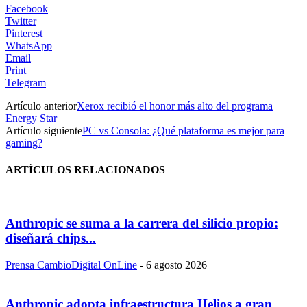
Facebook
Twitter
Pinterest
WhatsApp
Email
Print
Telegram
Artículo anterior
Xerox recibió el honor más alto del programa
Energy Star
Artículo siguiente
PC vs Consola: ¿Qué plataforma es mejor para
gaming?
ARTÍCULOS RELACIONADOS
Anthropic se suma a la carrera del silicio propio:
diseñará chips...
Prensa CambioDigital OnLine
-
6 agosto 2026
Anthropic adopta infraestructura Helios a gran