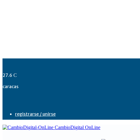
27.6
C
caracas
registrarse / unirse
CambioDigital OnLine