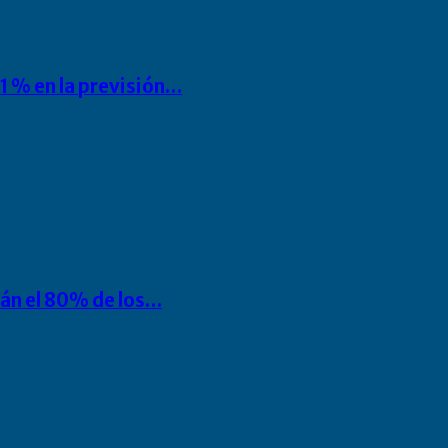
1 % en la previsión…
rán el 80% de los…