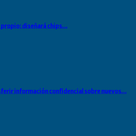
io propio: diseñará chips…
sferir información confidencial sobre nuevos…