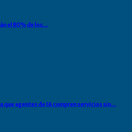
rán el 80% de los…
ra que agentes de IA compren servicios sin…