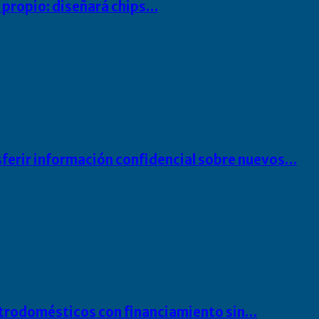
io propio: diseñará chips…
sferir información confidencial sobre nuevos…
ectrodomésticos con financiamiento sin…