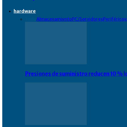
hardware
Todo
Almacenamiento
PC/Servidores
Periféricos
Presiones de suministro reducen 10 % l