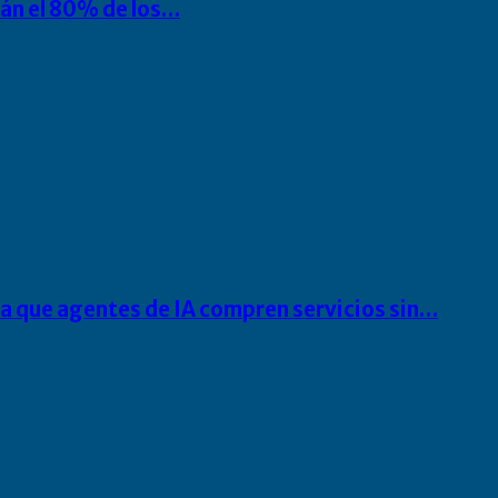
rán el 80% de los…
ra que agentes de IA compren servicios sin…