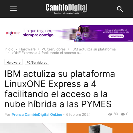
Inicio
Hardware
PC/Servidores
IBM actuliza su plataforma
LinuxONE Express a 4 facilitando el acceso a...
Hardware
PC/Servidores
IBM actuliza su plataforma
LinuxONE Express a 4
facilitando el acceso a la
nube híbrida a las PYMES
80
0
Por
Prensa CambioDigital OnLine
-
6 febrero 2024