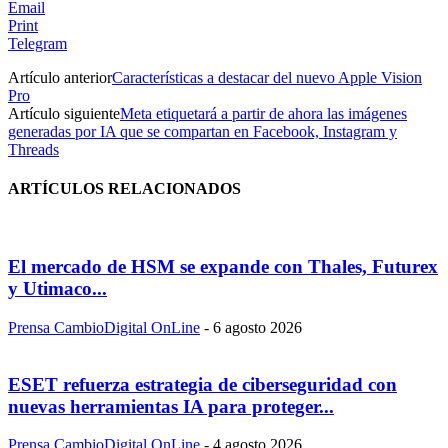
Email
Print
Telegram
Artículo anterior
Características a destacar del nuevo Apple Vision
Pro
Artículo siguiente
Meta etiquetará a partir de ahora las imágenes
generadas por IA que se compartan en Facebook, Instagram y
Threads
ARTÍCULOS RELACIONADOS
El mercado de HSM se expande con Thales, Futurex
y Utimaco...
Prensa CambioDigital OnLine
-
6 agosto 2026
ESET refuerza estrategia de ciberseguridad con
nuevas herramientas IA para proteger...
Prensa CambioDigital OnLine
-
4 agosto 2026