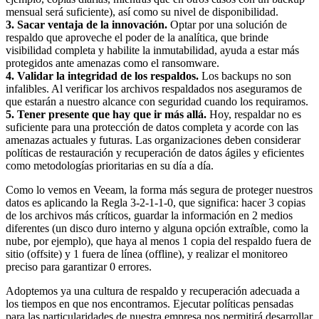
mensual será suficiente), así como su nivel de disponibilidad.
3. Sacar ventaja de la innovación.
Optar por una solución de
respaldo que aproveche el poder de la analítica, que brinde
visibilidad completa y habilite la inmutabilidad, ayuda a estar más
protegidos ante amenazas como el ransomware.
4. Validar la integridad de los respaldos.
Los backups no son
infalibles. Al verificar los archivos respaldados nos aseguramos de
que estarán a nuestro alcance con seguridad cuando los requiramos.
5. Tener presente que hay que ir más allá.
Hoy, respaldar no es
suficiente para una protección de datos completa y acorde con las
amenazas actuales y futuras. Las organizaciones deben considerar
políticas de restauración y recuperación de datos ágiles y eficientes
como metodologías prioritarias en su día a día.
Como lo vemos en Veeam, la forma más segura de proteger nuestros
datos es aplicando la Regla 3-2-1-1-0, que significa: hacer 3 copias
de los archivos más críticos, guardar la información en 2 medios
diferentes (un disco duro interno y alguna opción extraíble, como la
nube, por ejemplo), que haya al menos 1 copia del respaldo fuera de
sitio (offsite) y 1 fuera de línea (offline), y realizar el monitoreo
preciso para garantizar 0 errores.
Adoptemos ya una cultura de respaldo y recuperación adecuada a
los tiempos en que nos encontramos. Ejecutar políticas pensadas
para las particularidades de nuestra empresa nos permitirá desarrollar