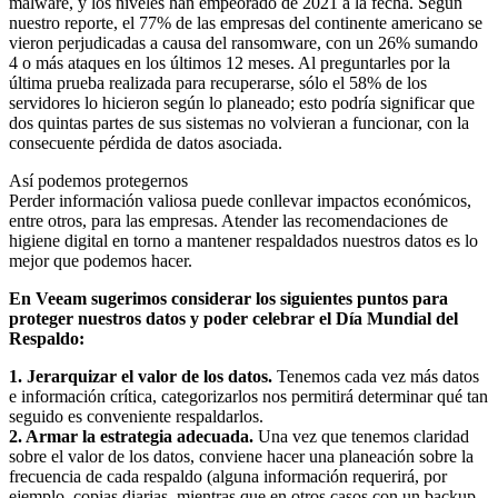
malware, y los niveles han empeorado de 2021 a la fecha. Según
nuestro reporte, el 77% de las empresas del continente americano se
vieron perjudicadas a causa del ransomware, con un 26% sumando
4 o más ataques en los últimos 12 meses. Al preguntarles por la
última prueba realizada para recuperarse, sólo el 58% de los
servidores lo hicieron según lo planeado; esto podría significar que
dos quintas partes de sus sistemas no volvieran a funcionar, con la
consecuente pérdida de datos asociada.
Así podemos protegernos
Perder información valiosa puede conllevar impactos económicos,
entre otros, para las empresas. Atender las recomendaciones de
higiene digital en torno a mantener respaldados nuestros datos es lo
mejor que podemos hacer.
En Veeam sugerimos considerar los siguientes puntos para
proteger nuestros datos y poder celebrar el Día Mundial del
Respaldo:
1. Jerarquizar el valor de los datos.
Tenemos cada vez más datos
e información crítica, categorizarlos nos permitirá determinar qué tan
seguido es conveniente respaldarlos.
2. Armar la estrategia adecuada.
Una vez que tenemos claridad
sobre el valor de los datos, conviene hacer una planeación sobre la
frecuencia de cada respaldo (alguna información requerirá, por
ejemplo, copias diarias, mientras que en otros casos con un backup