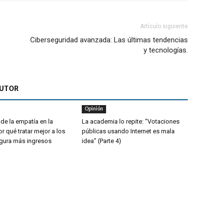
Artículo siguiente
Ciberseguridad avanzada: Las últimas tendencias
y tecnologías.
AUTOR
Opinión
de la empatía en la
La academia lo repite: “Votaciones
r qué tratar mejor a los
públicas usando Internet es mala
egura más ingresos
idea” (Parte 4)