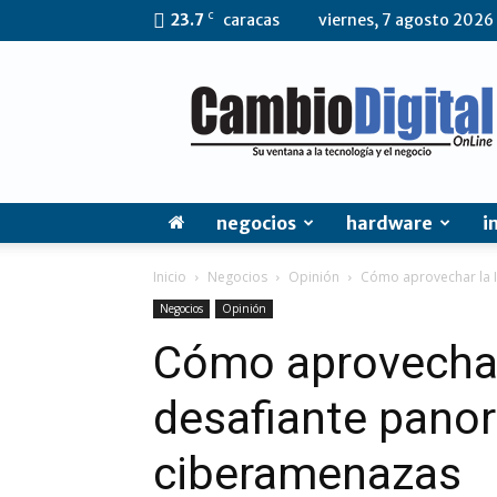
C
23.7
caracas
viernes, 7 agosto 2026
CambioDigital
OnLine
negocios
hardware
i
Inicio
Negocios
Opinión
Cómo aprovechar la I
Negocios
Opinión
Cómo aprovechar 
desafiante pano
ciberamenazas