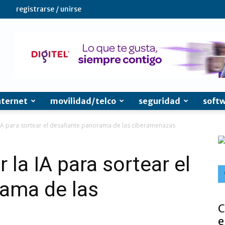
registrarse / unirse
nternet
movilidad/telco
seguridad
soft
A para sortear el desafiante panorama de las ciberamenazas
la IA para sortear el
rama de las
C
e