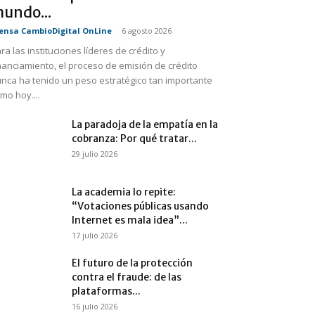
undo...
ensa CambioDigital OnLine
-
6 agosto 2026
ra las instituciones líderes de crédito y
nanciamiento, el proceso de emisión de crédito
nca ha tenido un peso estratégico tan importante
mo hoy....
La paradoja de la empatía en la
cobranza: Por qué tratar...
29 julio 2026
La academia lo repite:
“Votaciones públicas usando
Internet es mala idea”...
17 julio 2026
El futuro de la protección
contra el fraude: de las
plataformas...
16 julio 2026