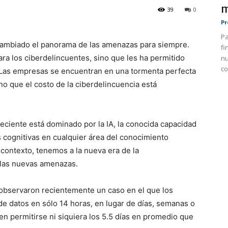
m
39
0
Pr
Pa
ha cambiado el panorama de las amenazas para siempre.
fi
ara los ciberdelincuentes, sino que les ha permitido
nu
co
a. Las empresas se encuentran en una tormenta perfecta
no que el costo de la ciberdelincuencia está
reciente está dominado por la IA, la conocida capacidad
 cognitivas en cualquier área del conocimiento
ontexto, tenemos a la nueva era de la
r las nuevas amenazas.
, observaron recientemente un caso en el que los
de datos en sólo 14 horas, en lugar de días, semanas o
n permitirse ni siquiera los 5.5 días en promedio que