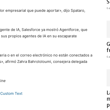
S
6 
or empresarial que puede aportar», dijo Spataro,
gente de IA, Salesforce ya mostró Agentforce, que
r sus propios agentes de IA en su escaparate
G
f
feria o en el correo electrónico no están conectados a
6 
los», afirmó Zahra Bahrololoumi, consejera delegada
line
L
m
p