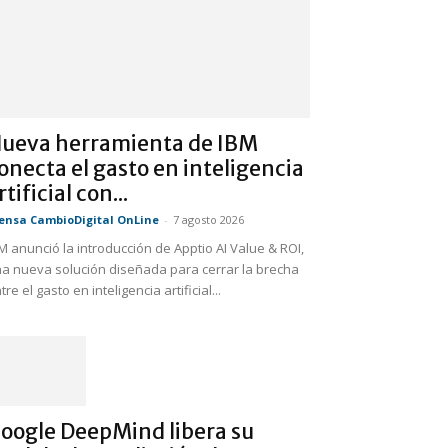
ueva herramienta de IBM
onecta el gasto en inteligencia
rtificial con...
ensa CambioDigital OnLine
-
7 agosto 2026
M anunció la introducción de Apptio AI Value & ROI,
a nueva solución diseñada para cerrar la brecha
tre el gasto en inteligencia artificial...
oogle DeepMind libera su