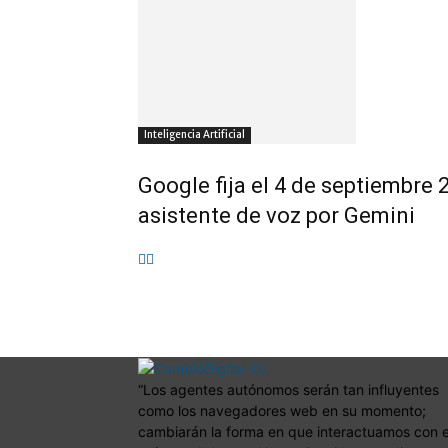
Inteligencia Artificial
Google fija el 4 de septiembre 
asistente de voz por Gemini
“Los agentes autónomos serán tan influyentes
como los navegadores web en su momento;
cambiarán la forma en que interactuamos con e