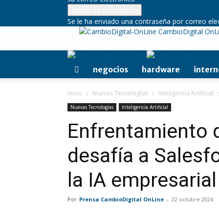
Se le ha enviado una contraseña por correo ele
CambioDigital OnL
negocios
hardware
intern
Inicio
Nuevas Tecnologías
Inteligencia Artificial
Nuevas Tecnologías
Inteligencia Artificial
Enfrentamiento d
desafía a Salesfo
la IA empresarial
Por
Prensa CambioDigital OnLine
-
22 octubre 2024