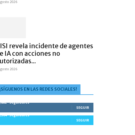
agosto 2026
ISI revela incidente de agentes
e IA con acciones no
utorizadas...
agosto 2026
¡SÍGUENOS EN LAS REDES SOCIALES!
1,882
Seguidores
SEGUIR
5,564
Seguidores
SEGUIR