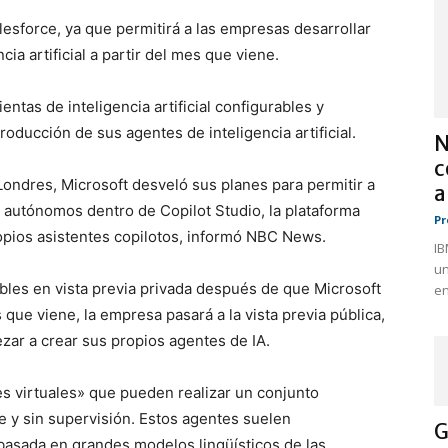
alesforce, ya que permitirá a las empresas desarrollar
a artificial a partir del mes que viene.
tas de inteligencia artificial configurables y
roducción de sus agentes de inteligencia artificial.
N
c
 Londres, Microsoft desveló sus planes para permitir a
a
 autónomos dentro de Copilot Studio, la plataforma
Pr
ropios asistentes copilotos, informó NBC News.
IB
un
bles en vista previa privada después de que Microsoft
en
que viene, la empresa pasará a la vista previa pública,
zar a crear sus propios agentes de IA.
s virtuales» que pueden realizar un conjunto
e y sin supervisión. Estos agentes suelen
G
 basada en grandes modelos lingüísticos de las