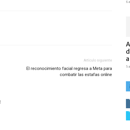
6 
A
d
a
Artículo siguiente
5 
El reconocimiento facial regresa a Meta para
combatir las estafas online
R