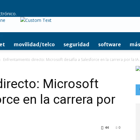
ctrónico.
ine
et
movilidad/telco
seguridad
software
más
Enfrentamiento directo: Microsoft desafía a Salesforce en la carrera por la IA..
irecto: Microsoft
rce en la carrera por
44
0