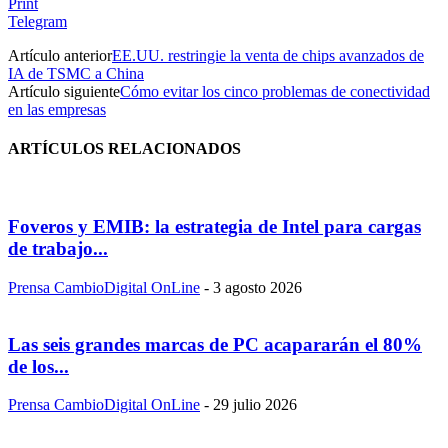
Print
Telegram
Artículo anterior
EE.UU. restringie la venta de chips avanzados de
IA de TSMC a China
Artículo siguiente
Cómo evitar los cinco problemas de conectividad
en las empresas
ARTÍCULOS RELACIONADOS
Foveros y EMIB: la estrategia de Intel para cargas
de trabajo...
Prensa CambioDigital OnLine
-
3 agosto 2026
Las seis grandes marcas de PC acapararán el 80%
de los...
Prensa CambioDigital OnLine
-
29 julio 2026