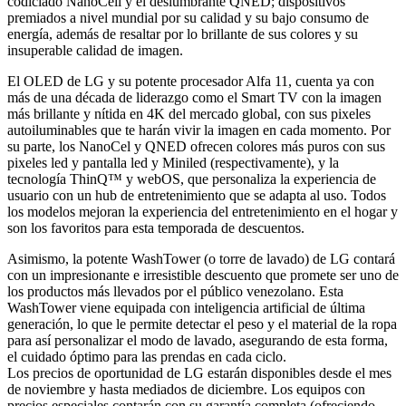
codiciado NanoCell y el deslumbrante QNED; dispositivos
premiados a nivel mundial por su calidad y su bajo consumo de
energía, además de resaltar por lo brillante de sus colores y su
insuperable calidad de imagen.
El OLED de LG y su potente procesador Alfa 11, cuenta ya con
más de una década de liderazgo como el Smart TV con la imagen
más brillante y nítida en 4K del mercado global, con sus pixeles
autoiluminables que te harán vivir la imagen en cada momento. Por
su parte, los NanoCel y QNED ofrecen colores más puros con sus
pixeles led y pantalla led y Miniled (respectivamente), y la
tecnología ThinQ™ y webOS, que personaliza la experiencia de
usuario con un hub de entretenimiento que se adapta al uso. Todos
los modelos mejoran la experiencia del entretenimiento en el hogar y
son los favoritos para esta temporada de descuentos.
Asimismo, la potente WashTower (o torre de lavado) de LG contará
con un impresionante e irresistible descuento que promete ser uno de
los productos más llevados por el público venezolano. Esta
WashTower viene equipada con inteligencia artificial de última
generación, lo que le permite detectar el peso y el material de la ropa
para así personalizar el modo de lavado, asegurando de esta forma,
el cuidado óptimo para las prendas en cada ciclo.
Los precios de oportunidad de LG estarán disponibles desde el mes
de noviembre y hasta mediados de diciembre. Los equipos con
precios especiales contarán con su garantía completa (ofreciendo