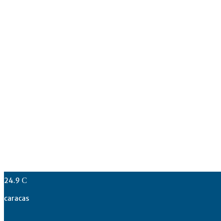
24.9
C
caracas