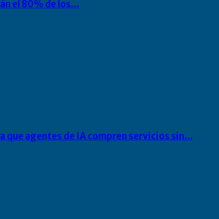
rán el 80% de los…
ra que agentes de IA compren servicios sin…