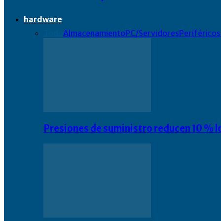
hardware
Todo
Almacenamiento
PC/Servidores
Periféricos
Presiones de suministro reducen 10 % l