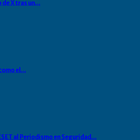
o de X tras un…
P como el…
o ESET al Periodismo en Seguridad…