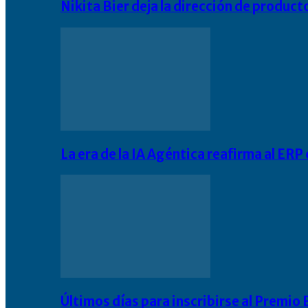
Nikita Bier deja la dirección de product
La era de la IA Agéntica reafirma al ER
Últimos días para inscribirse al Premi