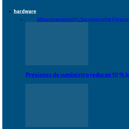
hardware
Todo
Almacenamiento
PC/Servidores
Periféricos
Presiones de suministro reducen 10 % l