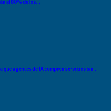
rán el 80% de los…
ra que agentes de IA compren servicios sin…