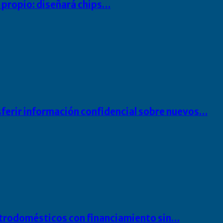
io propio: diseñará chips…
sferir información confidencial sobre nuevos…
ectrodomésticos con financiamiento sin…