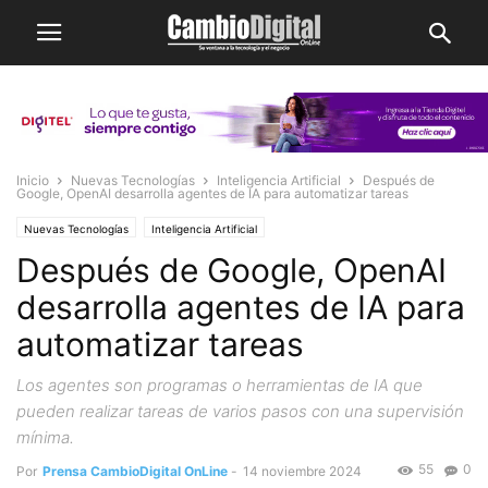
Inicio
Nuevas Tecnologías
Inteligencia Artificial
Después de
Google, OpenAI desarrolla agentes de IA para automatizar tareas
Nuevas Tecnologías
Inteligencia Artificial
Después de Google, OpenAI
desarrolla agentes de IA para
automatizar tareas
Los agentes son programas o herramientas de IA que
pueden realizar tareas de varios pasos con una supervisión
mínima.
55
0
Por
Prensa CambioDigital OnLine
-
14 noviembre 2024