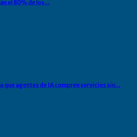
rán el 80% de los…
ra que agentes de IA compren servicios sin…