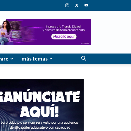
ware
más temas