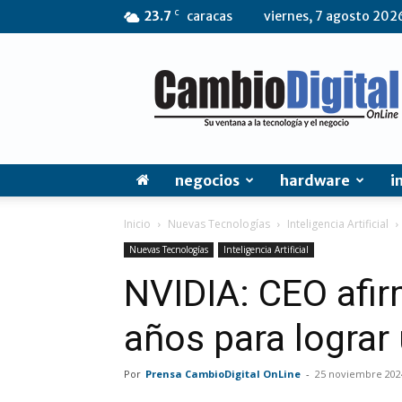
C
23.7
caracas
viernes, 7 agosto 202
CambioDigital
OnLine
negocios
hardware
i
Inicio
Nuevas Tecnologías
Inteligencia Artificial
Nuevas Tecnologías
Inteligencia Artificial
NVIDIA: CEO afir
años para lograr 
Por
Prensa CambioDigital OnLine
-
25 noviembre 202