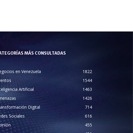
ATEGORÍAS MÁS CONSULTADAS
egocios en Venezuela
1822
ventos
1544
teligencia Artificial
1463
menazas
1426
ansformación Digital
714
des Sociales
616
pinión
455