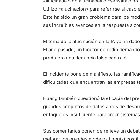
«alucinada o no alucinada» o «sensata o no
Utilizó «alucinación» para referirse al caso e
Este ha sido un gran problema para los mo
sus increíbles avances en la respuesta a co
El tema de la alucinación en la IA ya ha dad
El año pasado, un locutor de radio deman
produjera una denuncia falsa contra él.
El incidente pone de manifiesto las ramifica
dificultades que encuentran las empresas te
Huang también cuestionó la eficacia del pre
grandes conjuntos de datos antes de desarro
enfoque es insuficiente para crear sistemas 
Sus comentarios ponen de relieve un debate
mejorar los grandes modelos lingüísticos 