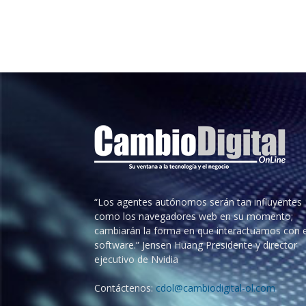
“Los agentes autónomos serán tan influyentes
como los navegadores web en su momento;
cambiarán la forma en que interactuamos con e
software.” Jensen Huang Presidente y director
ejecutivo de Nvidia
Contáctenos:
cdol@cambiodigital-ol.com