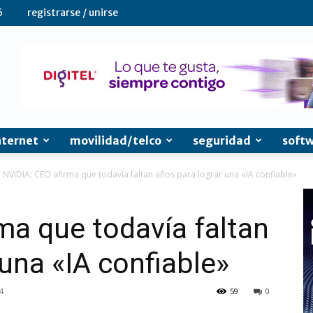
6
registrarse / unirse
nternet
movilidad/telco
seguridad
soft
NVIDIA: CEO afirma que todavía faltan años para lograr una «IA confiable»
ma que todavía faltan
una «IA confiable»
4
59
0