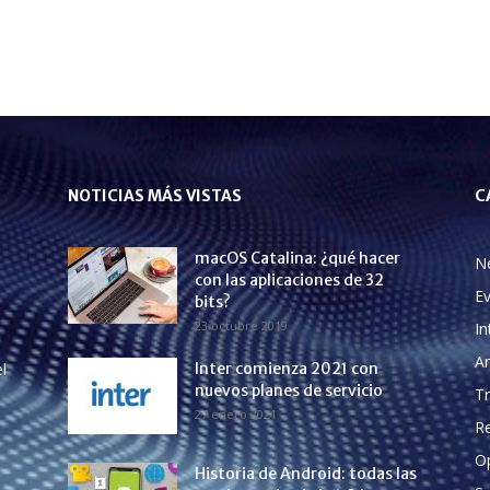
NOTICIAS MÁS VISTAS
C
macOS Catalina: ¿qué hacer
N
con las aplicaciones de 32
E
bits?
23 octubre 2019
In
A
l
Inter comienza 2021 con
nuevos planes de servicio
Tr
27 enero 2021
Re
O
Historia de Android: todas las