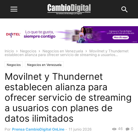
Inicio
Negocios
Negocios en Venezuela
Movilnet y Thundernet
establecen alianza para ofrecer servicio de streaming a usuarios...
Negocios
Negocios en Venezuela
Movilnet y Thundernet
establecen alianza para
ofrecer servicio de streaming
a usuarios con planes de
datos ilimitados
46
0
Por
Prensa CambioDigital OnLine
-
11 junio 2026