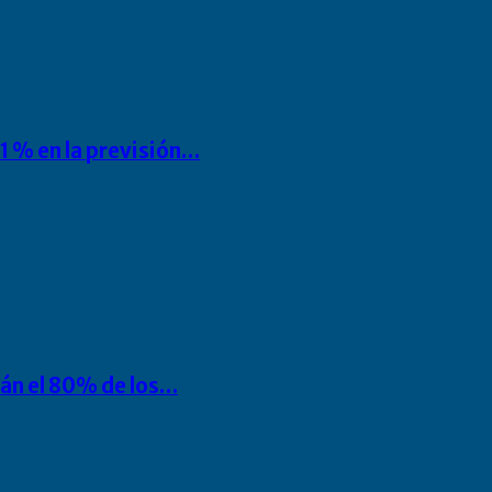
1 % en la previsión…
rán el 80% de los…