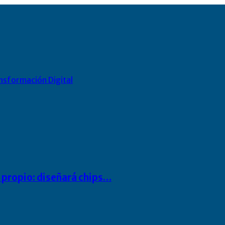
nsformación Digital
io propio: diseñará chips…