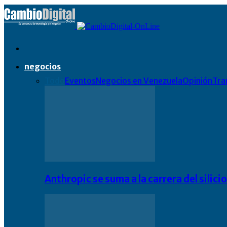
negocios
Todo
Eventos
Negocios en Venezuela
Opinión
Tra
Anthropic se suma a la carrera del silic