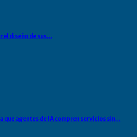
r el diseño de sus…
ra que agentes de IA compren servicios sin…