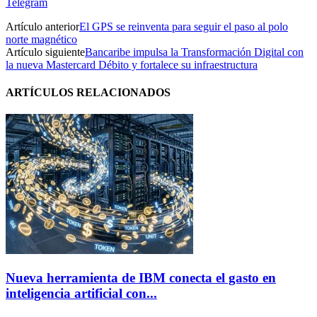
Telegram
Artículo anterior
El GPS se reinventa para seguir el paso al polo
norte magnético
Artículo siguiente
Bancaribe impulsa la Transformación Digital con
la nueva Mastercard Débito y fortalece su infraestructura
ARTÍCULOS RELACIONADOS
Nueva herramienta de IBM conecta el gasto en
inteligencia artificial con...