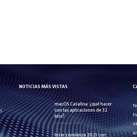
NOTICIAS MÁS VISTAS
C
macOS Catalina: ¿qué hacer
N
con las aplicaciones de 32
l
E
bits?
23 octubre 2019
In
A
Inter comienza 2021 con