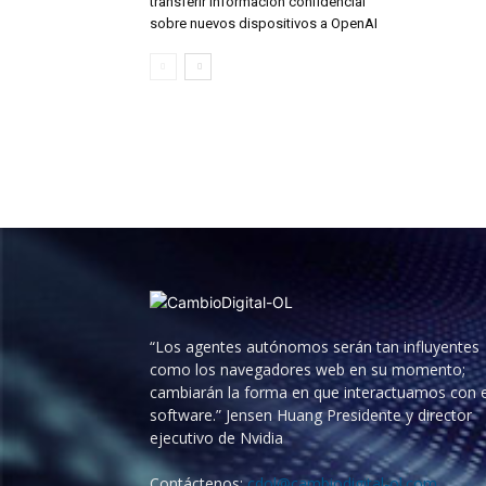
transferir información confidencial
sobre nuevos dispositivos a OpenAI
“Los agentes autónomos serán tan influyentes
como los navegadores web en su momento;
cambiarán la forma en que interactuamos con e
software.” Jensen Huang Presidente y director
ejecutivo de Nvidia
Contáctenos:
cdol@cambiodigital-ol.com