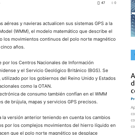
4
47
0
 aéreas y navieras actualicen sus sistemas GPS a la
c Model (WMM), el modelo matemático que describe el
do los movimientos continuos del polo norte magnético
 cinco años.
 por los Centros Nacionales de Información
dense y el Servicio Geológico Británico (BGS). Se
A
 utilizado por los gobiernos del Reino Unido y Estados
d
nacionales como la OTAN.
c
electrónica de consumo también confían en el WMM
Pr
s de brújula, mapas y servicios GPS precisos.
Ap
co
 la versión anterior teniendo en cuenta los cambios
co
os por los complejos movimientos del hierro líquido en
co
 hacen que el polo norte magnético se desplace