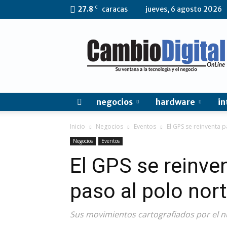
C
27.8
caracas
jueves, 6 agosto 2026
CambioDigital
OnLine
negocios
hardware
in
Inicio
Negocios
Eventos
El GPS se reinventa 
Negocios
Eventos
El GPS se reinven
paso al polo nor
Sus movimientos cartografiados por el 