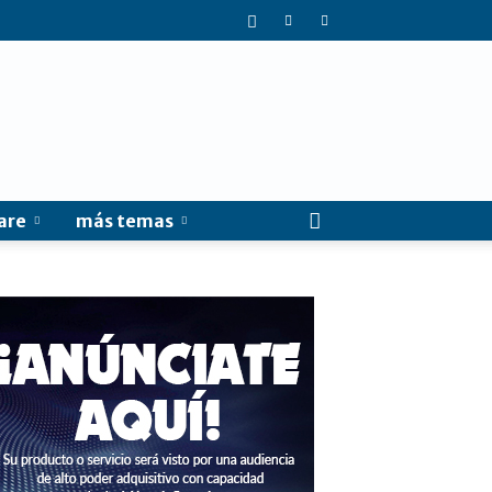
are
más temas