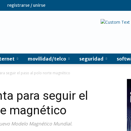
registrarse / unirse
ternet
movilidad/telco
seguridad
softw
para seguir el paso al polo norte magnético
ta para seguir el
te magnético
nuevo Modelo Magnético Mundial.