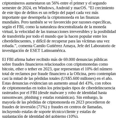
criptomineros aumentaron un 56% entre el primer y el segundo
semestre de 2024, en Windows, Android y macOS. “El crecimiento
de este tipo de delitos es un reflejo del papel cada vez más
importante que desempeña la criptomoneda en las finanzas
mundiales. Pero también se ve favorecido por razones específicas,
según el FBI, como la naturaleza descentralizada de la moneda
virtual, la velocidad de las transacciones irreversibles y la posibilidad
de transferirla por todo el mundo que la hacen popular entre los
ciberdelincuentes, y difícil de recuperar para las víctimas una vez
robada.”, comenta Camilo Gutiérrez Amaya, Jefe del Laboratorio de
investigación de ESET Latinoamérica.
El FBI afirma haber recibido más de 69.000 denuncias públicas
sobre fraudes financieros relacionados con criptomonedas como
bitcoin, ether o tether en 2023, que representan el 10% del número
total de reclamos por fraude financiero a la Oficina, pero contemplan
casi la mitad de las pérdidas totales (US$5.600 millones) en el año.
Estas denuncias evidencian un aumento anual del 43%, con robos
de criptomonedas en todos los principales tipos de ciberdelincuencia
rastreados por el FBI (desde malware y robo de identidad hasta
ransomware, phishing y estafas románticas). Sin embargo, la
mayoría de las pérdidas de criptomoneda en 2023 procedieron de
fraudes de inversión (71%) y fraudes en centros de llamadas,
incluyendo estafas de soporte técnico/cliente y estafas de
suplantación de identidad del gobierno (10%).