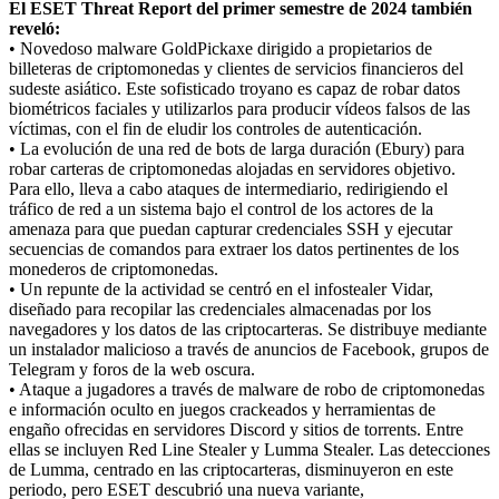
El ESET Threat Report del primer semestre de 2024 también
reveló:
• Novedoso malware GoldPickaxe dirigido a propietarios de
billeteras de criptomonedas y clientes de servicios financieros del
sudeste asiático. Este sofisticado troyano es capaz de robar datos
biométricos faciales y utilizarlos para producir vídeos falsos de las
víctimas, con el fin de eludir los controles de autenticación.
• La evolución de una red de bots de larga duración (Ebury) para
robar carteras de criptomonedas alojadas en servidores objetivo.
Para ello, lleva a cabo ataques de intermediario, redirigiendo el
tráfico de red a un sistema bajo el control de los actores de la
amenaza para que puedan capturar credenciales SSH y ejecutar
secuencias de comandos para extraer los datos pertinentes de los
monederos de criptomonedas.
• Un repunte de la actividad se centró en el infostealer Vidar,
diseñado para recopilar las credenciales almacenadas por los
navegadores y los datos de las criptocarteras. Se distribuye mediante
un instalador malicioso a través de anuncios de Facebook, grupos de
Telegram y foros de la web oscura.
• Ataque a jugadores a través de malware de robo de criptomonedas
e información oculto en juegos crackeados y herramientas de
engaño ofrecidas en servidores Discord y sitios de torrents. Entre
ellas se incluyen Red Line Stealer y Lumma Stealer. Las detecciones
de Lumma, centrado en las criptocarteras, disminuyeron en este
periodo, pero ESET descubrió una nueva variante,