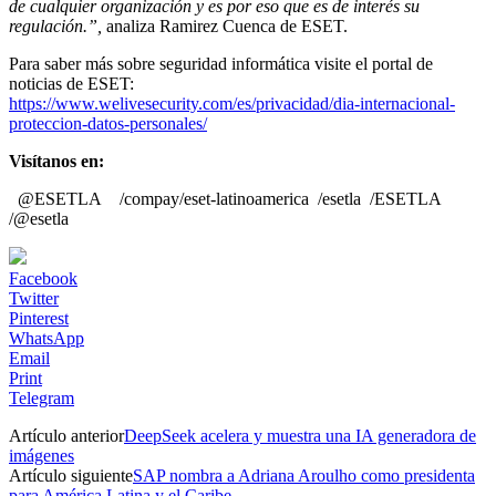
de cualquier organización y es por eso que es de interés su
regulación.”,
analiza Ramirez Cuenca de ESET.
Para saber más sobre seguridad informática visite el portal de
noticias de ESET:
https://www.welivesecurity.com/es/privacidad/dia-internacional-
proteccion-datos-personales/
Visítanos en:
@ESETLA
/compay/eset-latinoamerica
/esetla
/ESETLA
/@esetla
Facebook
Twitter
Pinterest
WhatsApp
Email
Print
Telegram
Artículo anterior
DeepSeek acelera y muestra una IA generadora de
imágenes
Artículo siguiente
SAP nombra a Adriana Aroulho como presidenta
para América Latina y el Caribe