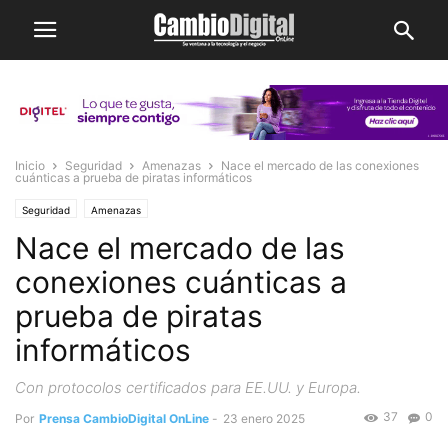
Inicio
Seguridad
Amenazas
Nace el mercado de las conexiones
cuánticas a prueba de piratas informáticos
Seguridad
Amenazas
Nace el mercado de las
conexiones cuánticas a
prueba de piratas
informáticos
Con protocolos certificados para EE.UU. y Europa.
37
0
Por
Prensa CambioDigital OnLine
-
23 enero 2025