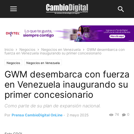
Inicio
Negocios
Negocios en Venezuela
GWM desembarca con
fuerza en Venezuela inaugurando su primer concesionario
Negocios
Negocios en Venezuela
GWM desembarca con fuerza
en Venezuela inaugurando su
primer concesionario
Como parte de su plan de expansión nacional.
74
0
Por
Prensa CambioDigital OnLine
-
2 mayo 2025
Foto CDOL