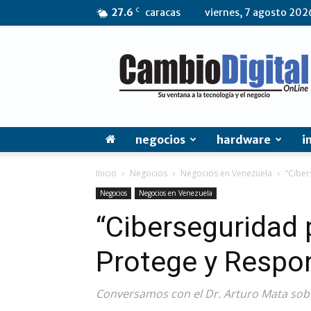
C
27.6
caracas
viernes, 7 agosto 202
CambioDigital
OnLine
negocios
hardware
i
Inicio
Negocios
Negocios en Venezuela
“Ciber
Negocios
Negocios en Venezuela
“Ciberseguridad 
Protege y Respo
Conversamos con el Dr. Arturo Mata sobr