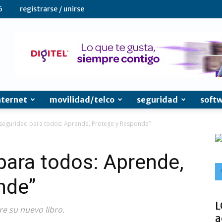
6
registrarse / unirse
nternet
movilidad/telco
seguridad
soft
seguridad para todos: Aprende, Protege y Responde”
para todos: Aprende,
nde”
L
e su nuevo libro.
a