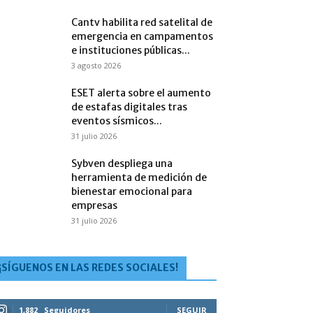
Cantv habilita red satelital de
emergencia en campamentos
e instituciones públicas...
3 agosto 2026
ESET alerta sobre el aumento
de estafas digitales tras
eventos sísmicos...
31 julio 2026
Sybven despliega una
herramienta de medición de
bienestar emocional para
empresas
31 julio 2026
¡SÍGUENOS EN LAS REDES SOCIALES!
1,882
Seguidores
SEGUIR