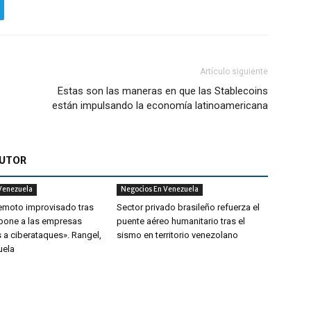
Artículo siguiente
Estas son las maneras en que las Stablecoins
están impulsando la economía latinoamericana
AUTOR
Venezuela
Negocios En Venezuela
remoto improvisado tras
Sector privado brasileño refuerza el
xpone a las empresas
puente aéreo humanitario tras el
 a ciberataques». Rangel,
sismo en territorio venezolano
uela