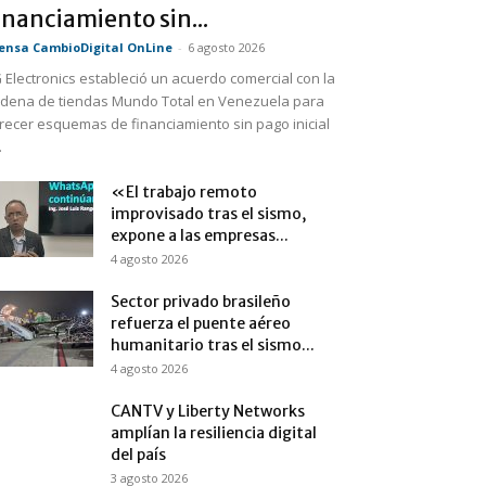
inanciamiento sin...
ensa CambioDigital OnLine
-
6 agosto 2026
 Electronics estableció un acuerdo comercial con la
dena de tiendas Mundo Total en Venezuela para
recer esquemas de financiamiento sin pago inicial
.
«El trabajo remoto
improvisado tras el sismo,
expone a las empresas...
4 agosto 2026
Sector privado brasileño
refuerza el puente aéreo
humanitario tras el sismo...
4 agosto 2026
CANTV y Liberty Networks
amplían la resiliencia digital
del país
3 agosto 2026