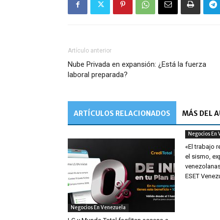
Artículo anterior
Nube Privada en expansión: ¿Está la fuerza
laboral preparada?
ARTÍCULOS RELACIONADOS
MÁS DEL 
Negocios En 
«El trabajo 
el sismo, e
venezolanas
ESET Venez
Negocios En Venezuela