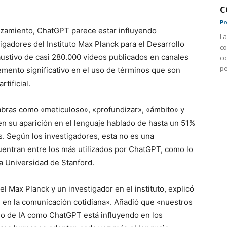
c
Pr
zamiento, ChatGPT parece estar influyendo
La
gadores del Instituto Max Planck para el Desarrollo
co
ustivo de casi 280.000 videos publicados en canales
co
pe
mento significativo en el uso de términos que son
tificial.
abras como «meticuloso», «profundizar», «ámbito» y
 su aparición en el lenguaje hablado de hasta un 51%
s. Según los investigadores, esta no es una
uentran entre los más utilizados por ChatGPT, como lo
a Universidad de Stanford.
el Max Planck y un investigador en el instituto, explicó
l en la comunicación cotidiana». Añadió que «nuestros
do de IA como ChatGPT está influyendo en los