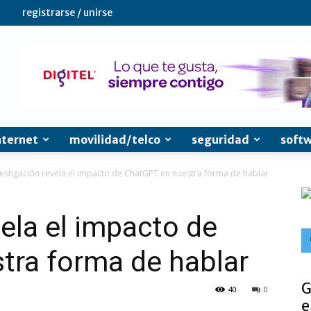
registrarse / unirse
nternet
movilidad/telco
seguridad
soft
vestigación revela el impacto de ChatGPT en nuestra forma de hablar
vela el impacto de
tra forma de hablar
G
40
0
e