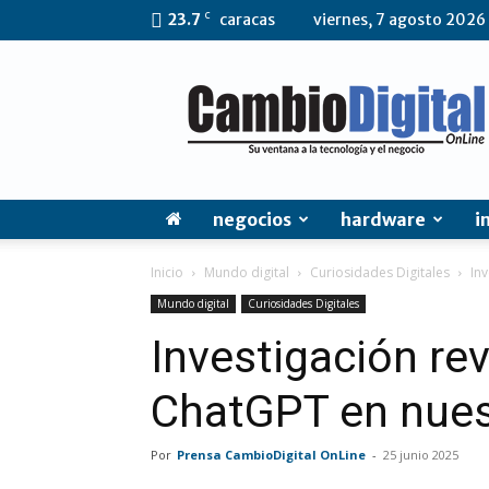
C
23.7
caracas
viernes, 7 agosto 2026
CambioDigital
OnLine
negocios
hardware
i
Inicio
Mundo digital
Curiosidades Digitales
In
Mundo digital
Curiosidades Digitales
Investigación re
ChatGPT en nues
Por
Prensa CambioDigital OnLine
-
25 junio 2025