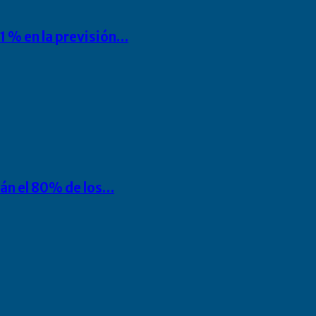
1 % en la previsión…
rán el 80% de los…