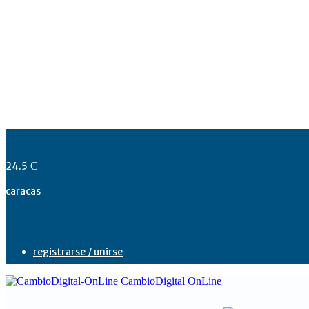
24.5
C
caracas
registrarse / unirse
CambioDigital OnLine