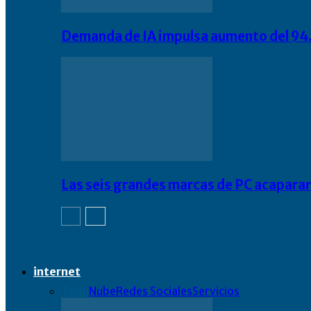
Demanda de IA impulsa aumento del 94.
Las seis grandes marcas de PC acapara
internet
Todo
Nube
Redes Sociales
Servicios