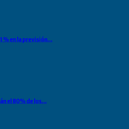
1 % en la previsión…
rán el 80% de los…