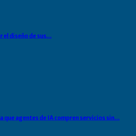
r el diseño de sus…
ra que agentes de IA compren servicios sin…