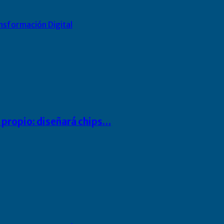
nsformación Digital
io propio: diseñará chips…