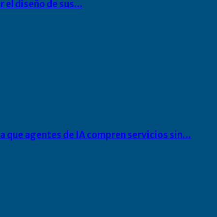
r el diseño de sus…
ra que agentes de IA compren servicios sin…