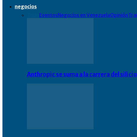
negocios
Todo
Eventos
Negocios en Venezuela
Opinión
Tra
Anthropic se suma a la carrera del silic