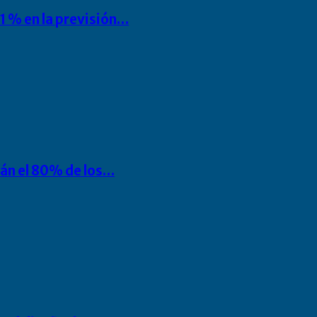
1 % en la previsión…
rán el 80% de los…