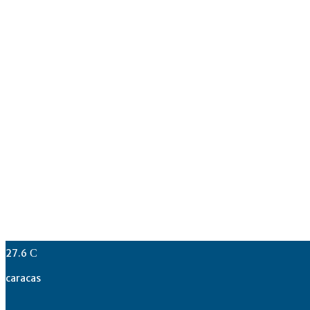
27.6
C
caracas