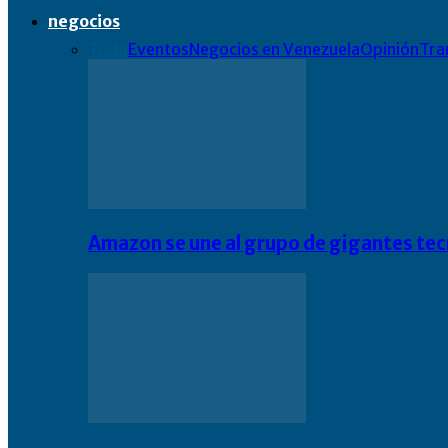
negocios
Todo
Eventos
Negocios en Venezuela
Opinión
Tra
Amazon se une al grupo de gigantes te