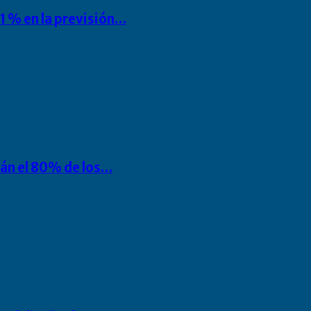
1 % en la previsión…
rán el 80% de los…