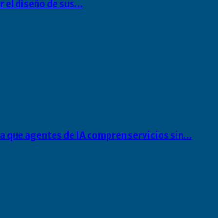
r el diseño de sus…
ra que agentes de IA compren servicios sin…