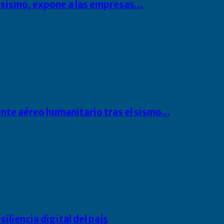
l sismo, expone a las empresas…
ente aéreo humanitario tras el sismo…
liencia digital del país