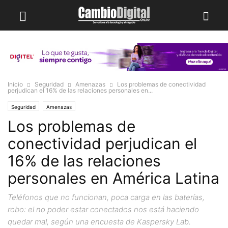
Inicio
Seguridad
Amenazas
Los problemas de conectividad
perjudican el 16% de las relaciones personales en...
Seguridad
Amenazas
Los problemas de
conectividad perjudican el
16% de las relaciones
personales en América Latina
Teléfonos que no funcionan, poca carga en las baterías,
robo: el no poder estar conectados nos está haciendo
quedar mal, según una encuesta de Kaspersky Lab.